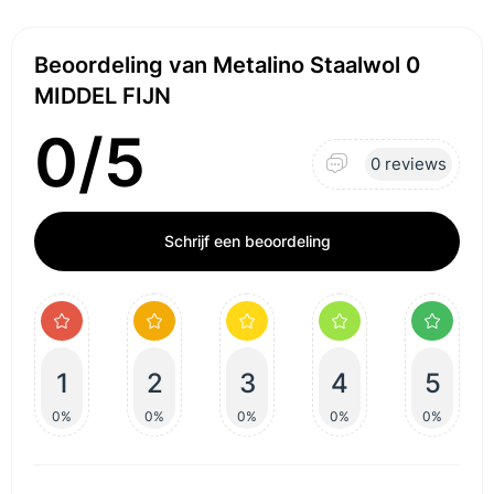
Beoordeling van Metalino Staalwol 0
MIDDEL FIJN
0/5
0 reviews
Schrijf een beoordeling
1
2
3
4
5
0%
0%
0%
0%
0%