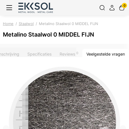
0
Home
Staalwol
Metalino Staalwol 0 MIDDEL FIJN
Metalino Staalwol 0 MIDDEL FIJN
0
schrijving
Specificaties
Reviews
Veelgestelde vragen