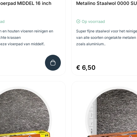
loerpad MIDDEL 16 inch
Metalino Staalwol 0000 S
aad
Op voorraad
n en houten vloeren reinigen en
Super fijne staalwol voor het reinige
chte krassen
van alle soorten ongelakte metale
Deze vloerpad van middelf..
zoals aluminium..
€ 6,50