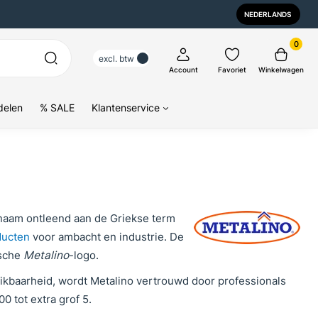
NEDERLANDS
0
excl. btw
Account
Favoriet
Winkelwagen
delen
% SALE
Klantenservice
naam ontleend aan de Griekse term
ducten
voor ambacht en industrie. De
ische
Metalino
-logo.
hikbaarheid, wordt Metalino vertrouwd door professionals
0 tot extra grof 5.