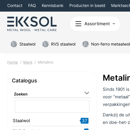
Contact
FAQ
Kennisbank
Producten in beeld
Marktsec
Assortiment
Staalwol
RVS staalwol
Non-ferro metaalwol
Home
Merk
Metalino
Metali
Catalogus
Sinds 1901 i
Zoeken
voor “metaal
verpakkingen
Dankzij de ui
Staalwol
37
en doe-het-ze