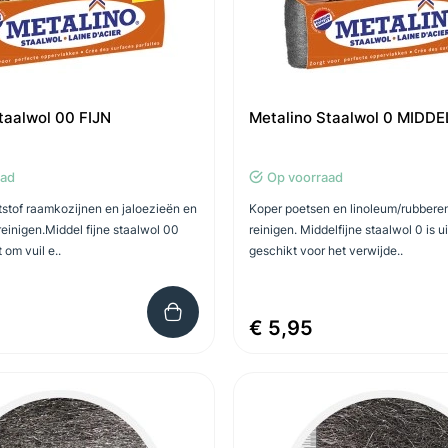
taalwol 00 FIJN
Metalino Staalwol 0 MIDDE
aad
Op voorraad
stof raamkozijnen en jaloezieën en
Koper poetsen en linoleum/rubbere
reinigen.Middel fijne staalwol 00
reinigen. Middelfijne staalwol 0 is u
 om vuil e..
geschikt voor het verwijde..
€ 5,95