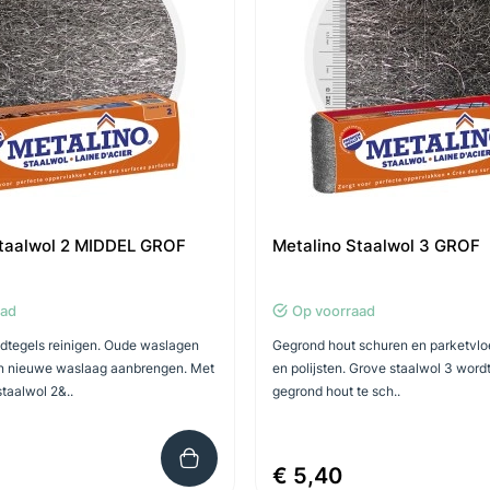
Staalwol 2 MIDDEL GROF
Metalino Staalwol 3 GROF
aad
Op voorraad
dtegels reinigen. Oude waslagen
Gegrond hout schuren en parketvlo
n nieuwe waslaag aanbrengen. Met
en polijsten. Grove staalwol 3 word
taalwol 2&..
gegrond hout te sch..
€ 5,40