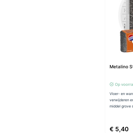
Metalino 
Op voorr
Vloer- en wan
verwijderen e
middel grove s
€ 5,40