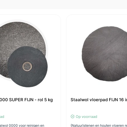
000 SUPER FIJN - rol 5 kg
Staalwol vloerpad FIJN 16 
aad
Op voorraad
aalwol 0000 voor reinigen en
(Natuur)stenen en houten vloeren r