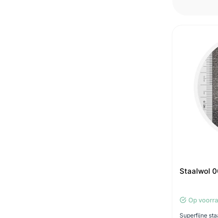
Staalwol 0
Op voorr
Superfijne st