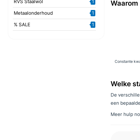
RVS Staalwol
1
Waarom k
Metaalonderhoud
1
% SALE
1
Marktsectoren
7
Constante kwal
Welke st
De verschille
een bepaalde
Meer hulp nod