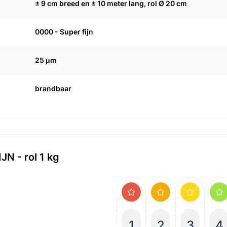
± 9 cm breed en ± 10 meter lang, rol Ø 20 cm
0000 - Super fijn
25 μm
brandbaar
N - rol 1 kg
1
2
3
4