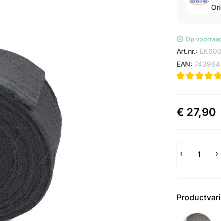
Ori
Op voorraa
Art.nr.:
EK60
EAN:
743964
€ 27,90
Productvar