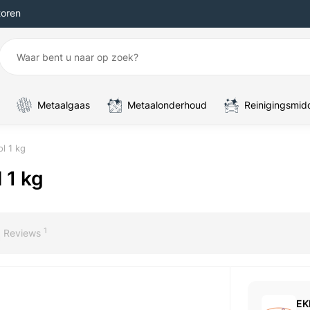
toren
Metaalgaas
Metaalonderhoud
Reinigingsmid
l 1 kg
 1 kg
1
Reviews
EK