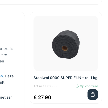
en zoals
ut te
ten
sh
. Deze
Staalwol 0000 SUPER FIJN - rol 1 kg
jft.
Art.nr.: EK60000
Op voorraad
€ 27,90
niet aan