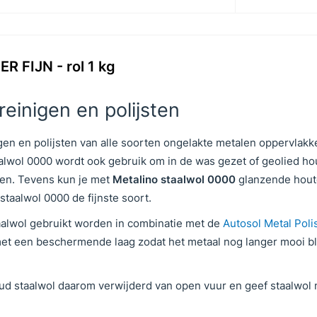
R FIJN - rol 1 kg
reinigen en polijsten
gen en polijsten van alle soorten ongelakte metalen oppervlakk
alwol 0000 wordt ook gebruik om in de was gezet of geolied ho
ren. Tevens kun je met
Metalino staalwol 0000
glanzende hou
staalwol 0000 de fijnste soort.
taalwol gebruikt worden in combinatie met de
Autosol Metal Poli
et een beschermende laag zodat het metaal nog langer mooi bli
ud staalwol daarom verwijderd van open vuur en geef staalwol 