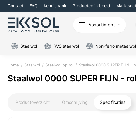
Contact
FAQ
Kennisbank
Producten in beeld
Marktsec
Assortiment
Staalwol
RVS staalwol
Non-ferro metaalwol
Home
Staalwol
Staalwol op rol
Staalwol 0000 SUPER FIJN - ro
Staalwol 0000 SUPER FIJN - rol
Productoverzicht
Omschrijving
Specificaties