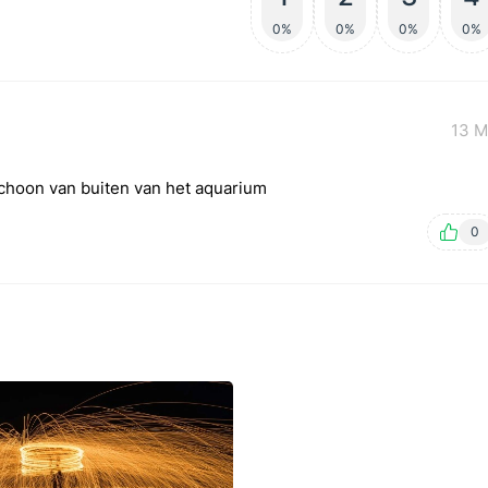
0%
0%
0%
0%
13 M
 schoon van buiten van het aquarium
0