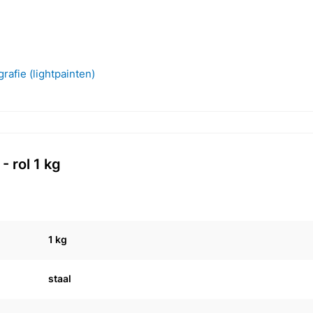
rafie (lightpainten)
 rol 1 kg
1 kg
staal