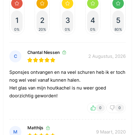
1
2
3
4
5
0%
20%
0%
0%
80%
Chantal Niessen
C
2 Augustus, 2026
Sponsjes ontvangen en na veel schuren heb ik er toch
nog wel veel vanaf kunnen halen.
Het glas van mijn houtkachel is nu weer goed
doorzichtig geworden!
0
0
Matthijs
M
9 Maart, 2020