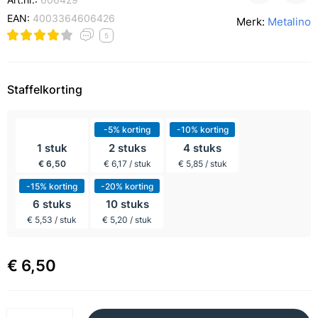
EAN:
4003364606426
Merk:
Metalino
5
Staffelkorting
incl BTW
-5% korting
-10% korting
1 stuk
2 stuks
4 stuks
€ 6,50
€ 6,17 / stuk
€ 5,85 / stuk
-15% korting
-20% korting
6 stuks
10 stuks
€ 5,53 / stuk
€ 5,20 / stuk
€ 6,50