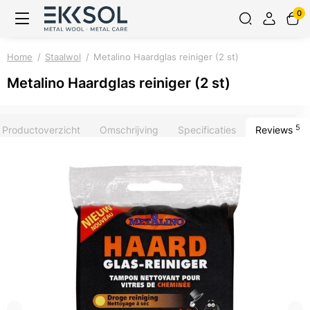
0
Home
Staalwol
Metalino Haardglas reiniger (2 st)
Metalino Haardglas reiniger (2 st)
5
Productoverzicht
Omschrijving
Specificaties
Reviews