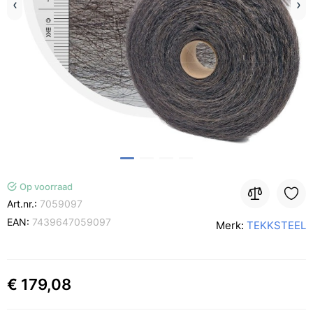
Op voorraad
Art.nr.:
7059097
EAN:
7439647059097
Merk:
TEKKSTEEL
€ 179,08