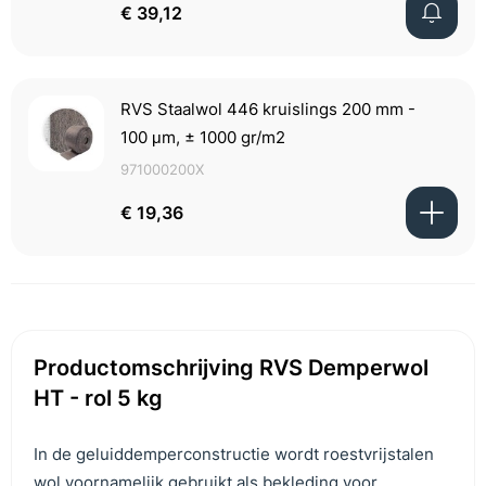
€ 39,12
RVS Staalwol 446 kruislings 200 mm -
100 μm, ± 1000 gr/m2
971000200X
€ 19,36
Productomschrijving RVS Demperwol
HT - rol 5 kg
In de geluiddemperconstructie wordt roestvrijstalen
wol voornamelijk gebruikt als bekleding voor