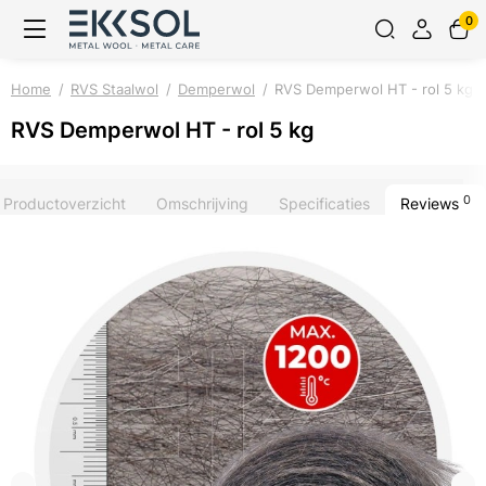
0
Home
RVS Staalwol
Demperwol
RVS Demperwol HT - rol 5 kg
RVS Demperwol HT - rol 5 kg
0
Productoverzicht
Omschrijving
Specificaties
Reviews