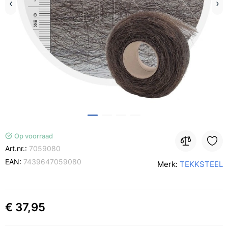
Op voorraad
Art.nr.:
7059080
EAN:
7439647059080
Merk:
TEKKSTEEL
€ 37,95