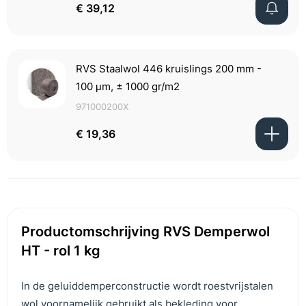
€ 39,12
RVS Staalwol 446 kruislings 200 mm -
100 μm, ± 1000 gr/m2
971000200X
€ 19,36
Productomschrijving RVS Demperwol
HT - rol 1 kg
In de geluiddemperconstructie wordt roestvrijstalen
wol voornamelijk gebruikt als bekleding voor