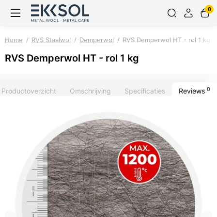
0
Home
RVS Staalwol
Demperwol
RVS Demperwol HT - rol 1 kg
RVS Demperwol HT - rol 1 kg
0
Productoverzicht
Omschrijving
Specificaties
Reviews