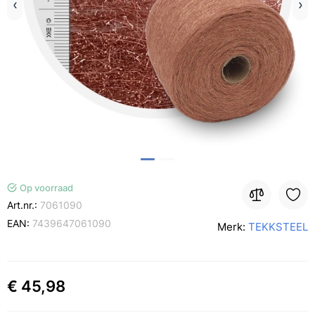
Op voorraad
Art.nr.:
7061090
EAN:
7439647061090
Merk:
TEKKSTEEL
€ 45,98