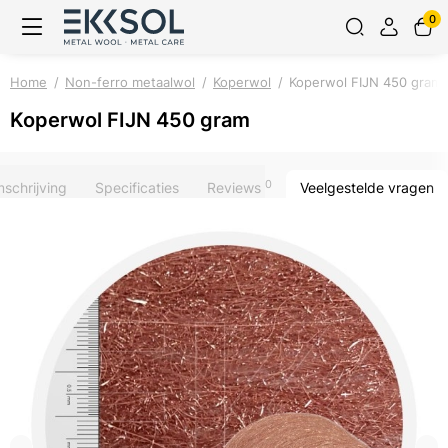
0
Home
Non-ferro metaalwol
Koperwol
Koperwol FIJN 450 gram
Koperwol FIJN 450 gram
0
schrijving
Specificaties
Reviews
Veelgestelde vragen