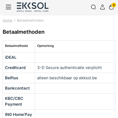
0
Home
Betaalmethoden
Betaalmethoden
Betaalmethode
Opmerking
iDEAL
Creditcard
3-D Secure authenticatie verplicht
Belfius
alleen beschikbaar op ekksol.be
Bankcontact
KBC/CBC
Payment
ING Home’Pay