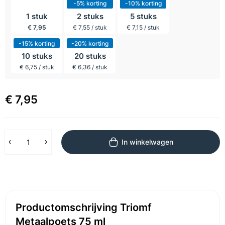
incl BTW
-5% korting
-10% korting
1 stuk
2 stuks
5 stuks
€ 7,95
€ 7,55 / stuk
€ 7,15 / stuk
-15% korting
-20% korting
10 stuks
20 stuks
€ 6,75 / stuk
€ 6,36 / stuk
€ 7,95
In winkelwagen
Productomschrijving Triomf
Metaalpoets 75 ml