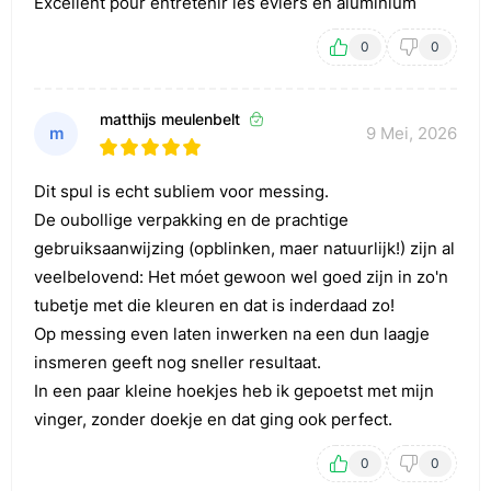
Excellent pour entretenir les éviers en aluminium
0
0
matthijs meulenbelt
m
9 Mei, 2026
Dit spul is echt subliem voor messing.
De oubollige verpakking en de prachtige
gebruiksaanwijzing (opblinken, maer natuurlijk!) zijn al
veelbelovend: Het móet gewoon wel goed zijn in zo'n
tubetje met die kleuren en dat is inderdaad zo!
Op messing even laten inwerken na een dun laagje
insmeren geeft nog sneller resultaat.
In een paar kleine hoekjes heb ik gepoetst met mijn
vinger, zonder doekje en dat ging ook perfect.
0
0