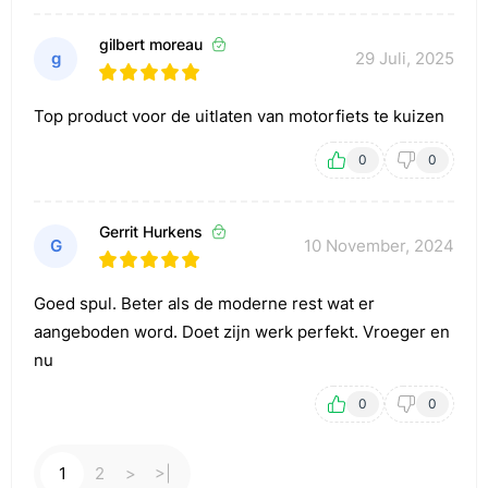
gilbert moreau
g
29 Juli, 2025
Top product voor de uitlaten van motorfiets te kuizen
0
0
Gerrit Hurkens
G
10 November, 2024
Goed spul. Beter als de moderne rest wat er
aangeboden word. Doet zijn werk perfekt. Vroeger en
nu
0
0
1
2
>
>|