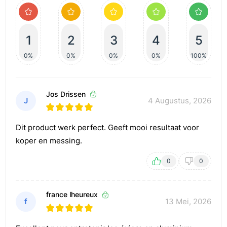
1
2
3
4
5
0%
0%
0%
0%
100%
Jos Drissen
J
4 Augustus, 2026
Dit product werk perfect. Geeft mooi resultaat voor
koper en messing.
0
0
france lheureux
f
13 Mei, 2026