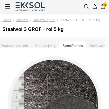
0
Home
Staalwol
Staalwol op rol
Staalwol 3 GROF - rol 5 kg
Staalwol 3 GROF - rol 5 kg
0
Productoverzicht
Omschrijving
Specificaties
Reviews