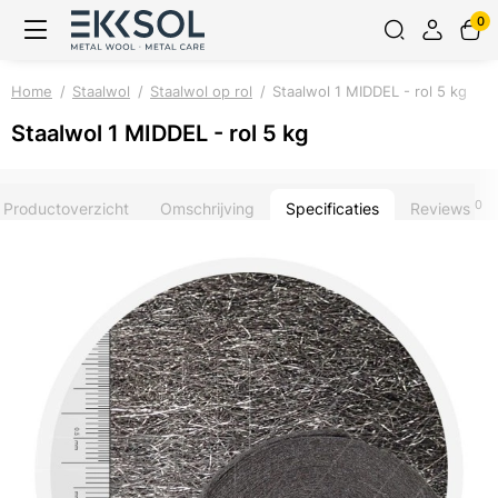
0
Home
Staalwol
Staalwol op rol
Staalwol 1 MIDDEL - rol 5 kg
Staalwol 1 MIDDEL - rol 5 kg
0
Productoverzicht
Omschrijving
Specificaties
Reviews