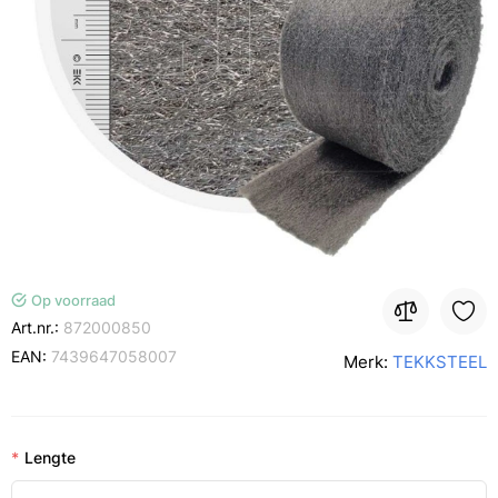
Op voorraad
Art.nr.:
872000850
EAN:
7439647058007
Merk:
TEKKSTEEL
Lengte