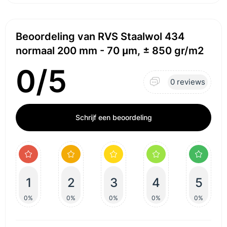
Beoordeling van RVS Staalwol 434
normaal 200 mm - 70 μm, ± 850 gr/m2
0/5
0 reviews
Schrijf een beoordeling
1
2
3
4
5
0%
0%
0%
0%
0%