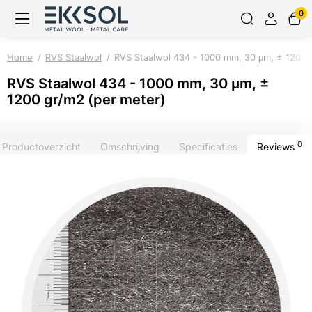
0
Home
RVS Staalwol
RVS Staalwol 434 - 1000 mm, 30 μm, ± 1200 
RVS Staalwol 434 - 1000 mm, 30 μm, ±
1200 gr/m2 (per meter)
0
Productoverzicht
Omschrijving
Specificaties
Reviews