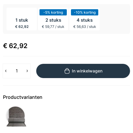
incl BTW
-5% korting
-10% korting
1 stuk
2 stuks
4 stuks
€ 62,92
€ 59,77 / stuk
€ 56,63 / stuk
€ 62,92
In winkelwagen
Productvarianten