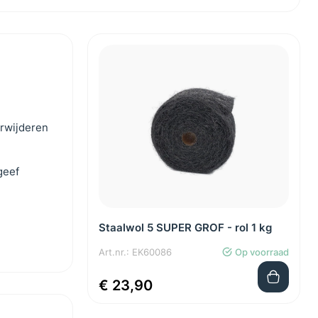
erwijderen
geef
Staalwol 5 SUPER GROF - rol 1 kg
Art.nr.: EK60086
Op voorraad
€ 23,90