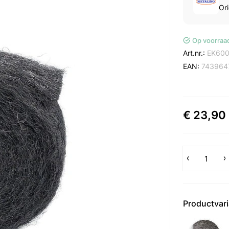
Ori
Op voorraa
Art.nr.:
EK60
EAN:
743964
€ 23,90
Productvar