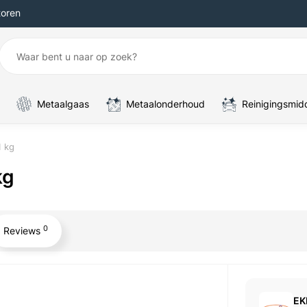
toren
Metaalgaas
Metaalonderhoud
Reinigingsmid
1 kg
kg
0
Reviews
EK