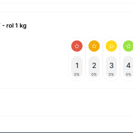
 rol 1 kg
1
2
3
4
0%
0%
0%
0%