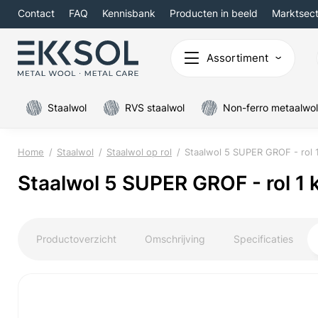
Contact
FAQ
Kennisbank
Producten in beeld
Marktsec
Assortiment
Staalwol
RVS staalwol
Non-ferro metaalwol
Home
Staalwol
Staalwol op rol
Staalwol 5 SUPER GROF - rol 
Staalwol 5 SUPER GROF - rol 1 
Productoverzicht
Omschrijving
Specificaties