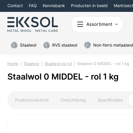
Contact
FAQ
Kennisbank
Producten in beeld
Marktsec
Assortiment
Staalwol
RVS staalwol
Non-ferro metaalwol
Home
Staalwol
Staalwol op rol
Staalwol 0 MIDDEL - rol 1 kg
Staalwol 0 MIDDEL - rol 1 kg
Productoverzicht
Omschrijving
Specificaties