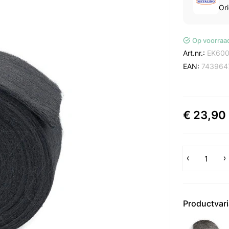
Ori
Op voorraa
Art.nr.:
EK600
EAN:
743964
€ 23,90
Productvar