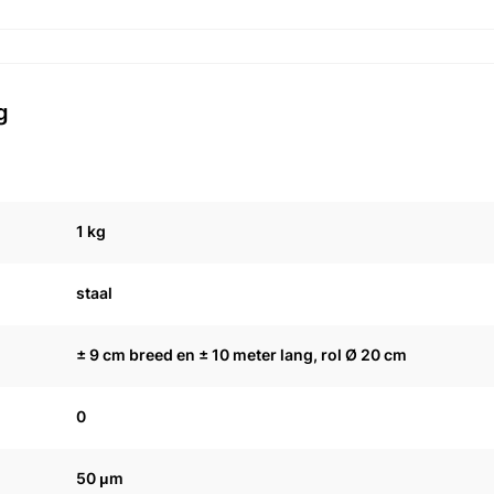
g
1 kg
staal
± 9 cm breed en ± 10 meter lang, rol Ø 20 cm
0
50 μm