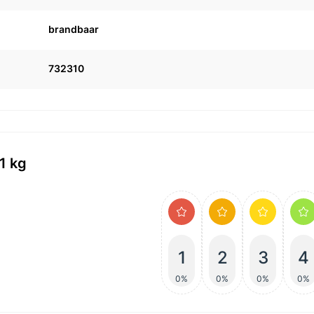
brandbaar
732310
1 kg
1
2
3
4
0%
0%
0%
0%