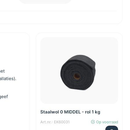
het
laties).
geef
Staalwol 0 MIDDEL - rol 1 kg
Art.nr.: EK60031
Op voorraad