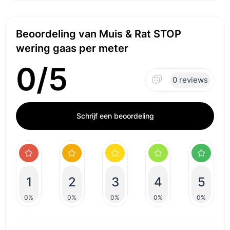
Beoordeling van Muis & Rat STOP
wering gaas per meter
0/5
0 reviews
Schrijf een beoordeling
1
2
3
4
5
0%
0%
0%
0%
0%