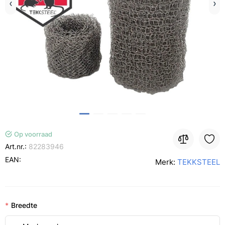
Op voorraad
Art.nr.:
82283946
EAN:
Merk:
TEKKSTEEL
Breedte