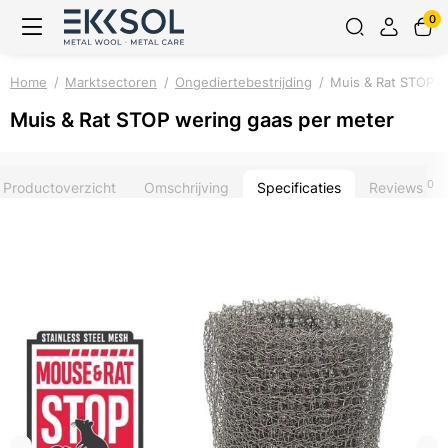
0
Home
Marktsectoren
Ongediertebestrijding
Muis & Rat STOP w
Muis & Rat STOP wering gaas per meter
0
Productoverzicht
Omschrijving
Specificaties
Reviews