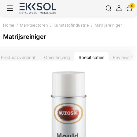
0
Home
Marktsectoren
Kunststofindustrie
Matrijsreiniger
Matrijsreiniger
0
Productoverzicht
Omschrijving
Specificaties
Reviews