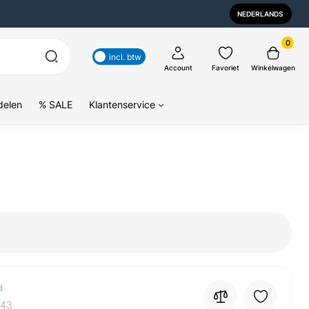
NEDERLANDS
0
incl. btw
Account
Favoriet
Winkelwagen
delen
% SALE
Klantenservice
d
043