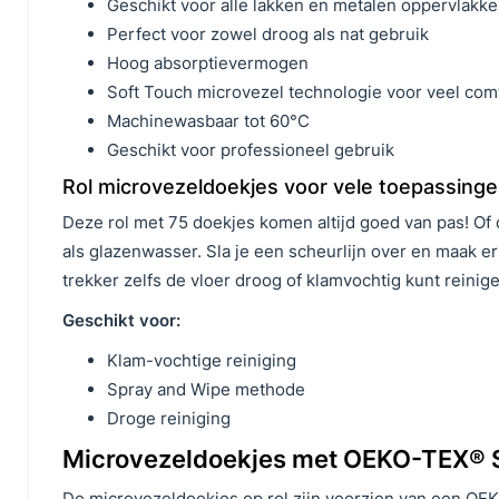
Geschikt voor alle lakken en metalen oppervlakk
Perfect voor zowel droog als nat gebruik
Hoog absorptievermogen
Soft Touch microvezel technologie voor veel com
Machinewasbaar tot 60°C
Geschikt voor professioneel gebruik
Rol microvezeldoekjes voor vele toepassing
Deze rol met 75 doekjes komen altijd goed van pas! Of
als glazenwasser. Sla je een scheurlijn over en maak 
trekker zelfs de vloer droog of klamvochtig kunt reinige
Geschikt voor:
Klam-vochtige reiniging
Spray and Wipe methode
Droge reiniging
Microvezeldoekjes met OEKO-TEX® 
De microvezeldoekjes op rol zijn voorzien van een O