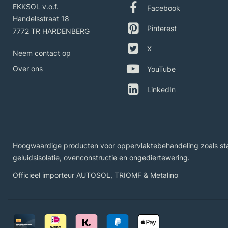
EKKSOL v.o.f.
Facebook
Handelsstraat 18
Pinterest
7772 TR HARDENBERG
X
Neem contact op
Over ons
YouTube
LinkedIn
Hoogwaardige producten voor oppervlaktebehandeling zoals staal
geluidsisolatie, ovenconstructie en ongediertewering.
Officieel importeur
AUTOSOL
,
TRIOMF
&
Metalino