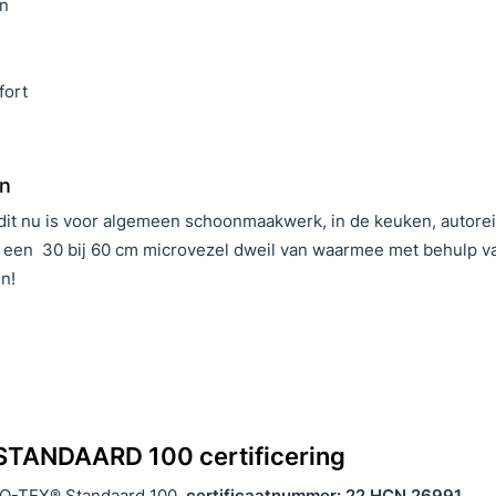
en
fort
en
 dit nu is voor algemeen schoonmaakwerk, in de keuken, autorei
er een 30 bij 60 cm microvezel dweil van waarmee met behulp v
n!
STANDAARD 100 certificering
EKO-TEX® Standaard 100,
certificaatnummer: 22.HCN.26991
.