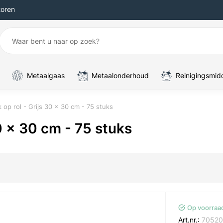
toren
Metaalgaas
Metaalonderhoud
Reinigingsmid
op rol - Grijs 30 x 30 cm - 75 stuks
0 x 30 cm - 75 stuks
Op voorraa
Art.nr.:
7052