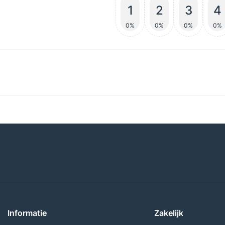
1
2
3
4
0%
0%
0%
0%
Informatie
Zakelijk