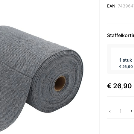
EAN:
743964
Staffelkort
incl BTW
1 stuk
€ 26,90
€ 26,90