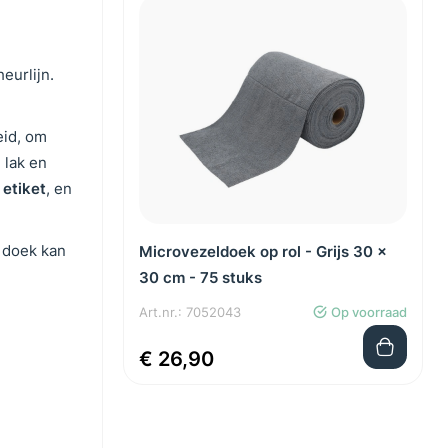
eurlijn.
eid, om
 lak en
 etiket
, en
 doek kan
Microvezeldoek op rol - Grijs 30 x
30 cm - 75 stuks
Art.nr.: 7052043
Op voorraad
€ 26,90