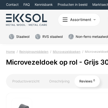
Contact
FAQ
Kennisbank
Producten in beeld
Marktsec
Assortiment
Staalwol
RVS staalwol
Non-ferro metaalwol
Home
Reinigingsmiddelen
Microvezeldoeken
Microvezeldoek 
Microvezeldoek op rol - Grijs 3
0
Productoverzicht
Omschrijving
Reviews