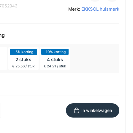
7052043
Merk:
EKKSOL huismerk
ing
-5% korting
-10% korting
2 stuks
4 stuks
€ 25,56 / stuk
€ 24,21 / stuk
In winkelwagen