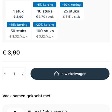
incl BTW
-5% korting
-10% korting
1 stuk
10 stuks
25 stuks
€ 3,90
€ 3,70 / stuk
€ 3,51 / stuk
-15% korting
-20% korting
50 stuks
100 stuks
€ 3,32 / stuk
€ 3,12 / stuk
€ 3,90
In winkelwagen
Vaak samen gekocht met
Autosol Autoshampoo