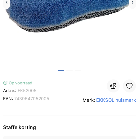
Op voorraad
Art.nr.:
EK52005
EAN:
7439647052005
Merk:
EKKSOL huismerk
Staffelkorting