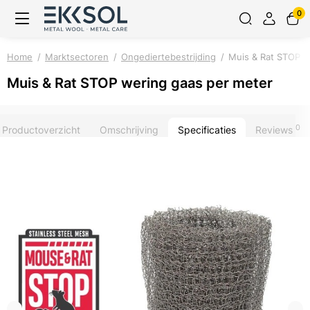
0
Home
Marktsectoren
Ongediertebestrijding
Muis & Rat STOP w
Muis & Rat STOP wering gaas per meter
0
Productoverzicht
Omschrijving
Specificaties
Reviews