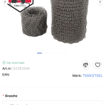
Op voorraad
Art.nr.:
82283946
EAN:
Merk:
TEKKSTEEL
Breedte