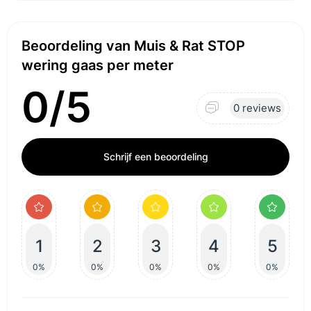
Beoordeling van Muis & Rat STOP
wering gaas per meter
0/5
0 reviews
Schrijf een beoordeling
1
2
3
4
5
0%
0%
0%
0%
0%