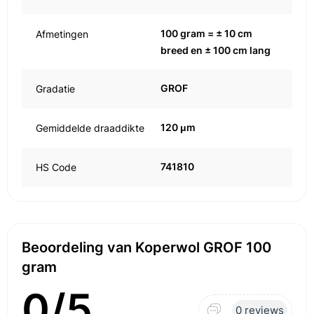
100 gram = ± 10 cm
Afmetingen
breed en ± 100 cm lang
GROF
Gradatie
120 μm
Gemiddelde draaddikte
741810
HS Code
Beoordeling van Koperwol GROF 100
gram
0/5
0 reviews