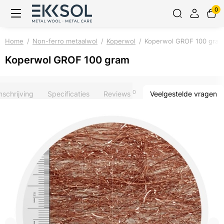
0
Home
Non-ferro metaalwol
Koperwol
Koperwol GROF 100 gram
Koperwol GROF 100 gram
0
schrijving
Specificaties
Reviews
Veelgestelde vragen