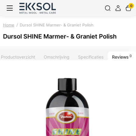
0
Home
Dursol SHINE Marmer- & Graniet Polish
Dursol SHINE Marmer- & Graniet Polish
0
Productoverzicht
Omschrijving
Specificaties
Reviews