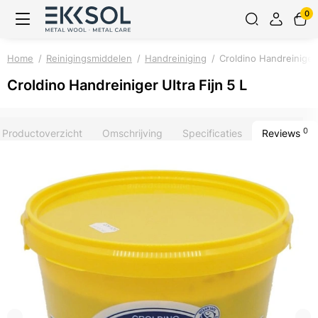
0
Home
Reinigingsmiddelen
Handreiniging
Croldino Handreiniger 
Croldino Handreiniger Ultra Fijn 5 L
0
Productoverzicht
Omschrijving
Specificaties
Reviews