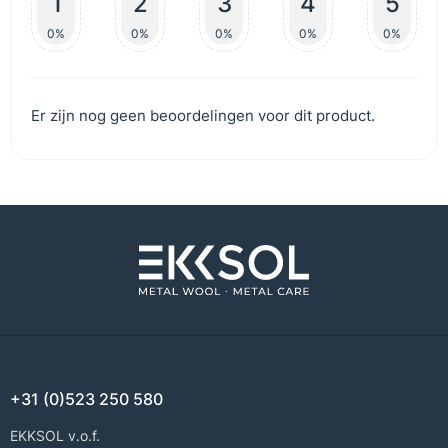
1
2
3
4
5
0%
0%
0%
0%
0%
Er zijn nog geen beoordelingen voor dit product.
+31 (0)523 250 580
EKKSOL v.o.f.