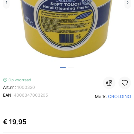
Op voorraad
Art.nr.:
1000320
EAN:
4006347003205
Merk:
CROLDINO
€ 19,95