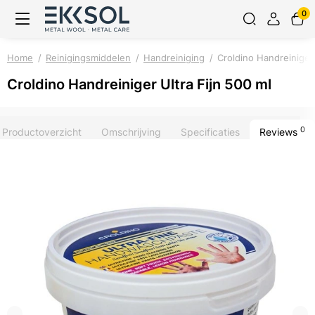
0
Home
Reinigingsmiddelen
Handreiniging
Croldino Handreiniger 
Croldino Handreiniger Ultra Fijn 500 ml
0
Productoverzicht
Omschrijving
Specificaties
Reviews