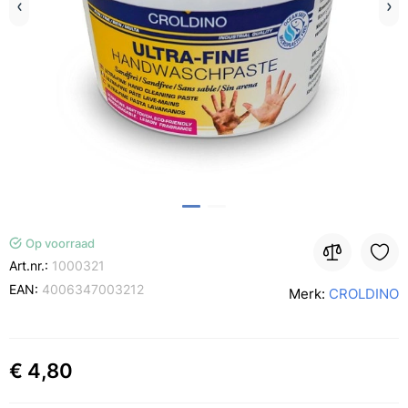
Op voorraad
Art.nr.:
1000321
EAN:
4006347003212
Merk:
CROLDINO
€ 4,80