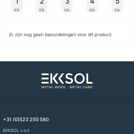
1
2
3
4
5
0%
0%
0%
0%
0%
Er zijn nog geen beoordelingen voor dit product.
+31 (0)523 250 580
EKKSOL v.o.f.