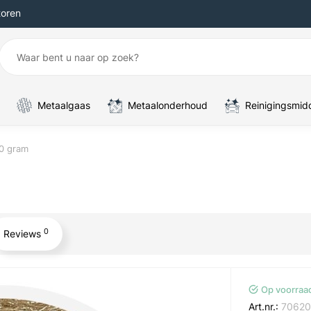
toren
Metaalgaas
Metaalonderhoud
Reinigingsmid
0 gram
0
Reviews
Op voorraa
Art.nr.:
70620