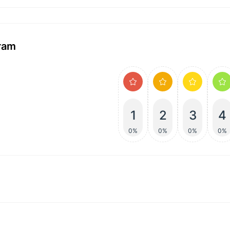
ram
1
2
3
4
0%
0%
0%
0%