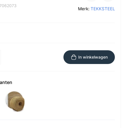
7062073
Merk:
TEKKSTEEL
In winkelwagen
ianten