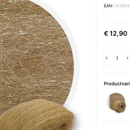
EAN:
743964
€ 12,90
Productvar