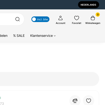
NEDERLANDS
0
incl. btw
Account
Favoriet
Winkelwagen
delen
% SALE
Klantenservice
d
73