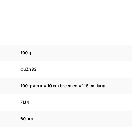
m
100 g
CuZn33
100 gram = ± 10 cm breed en ± 115 cm lang
FIJN
60 μm