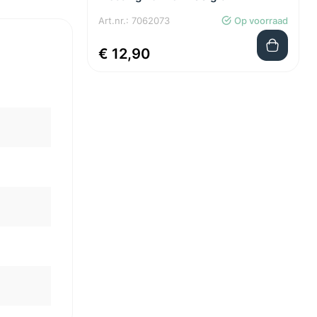
Art.nr.: 7062073
Op voorraad
€ 12,90