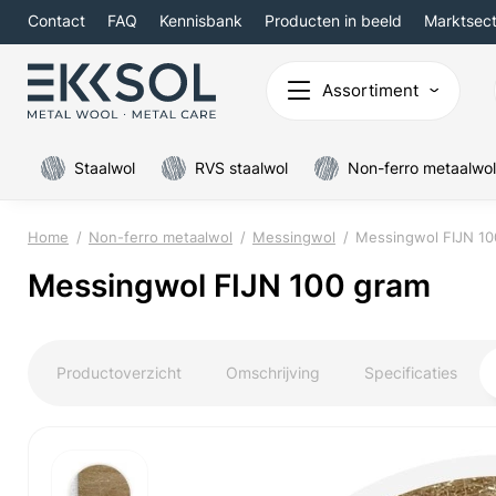
Contact
FAQ
Kennisbank
Producten in beeld
Marktsec
Assortiment
Staalwol
RVS staalwol
Non-ferro metaalwol
Home
Non-ferro metaalwol
Messingwol
Messingwol FIJN 10
Messingwol FIJN 100 gram
Productoverzicht
Omschrijving
Specificaties