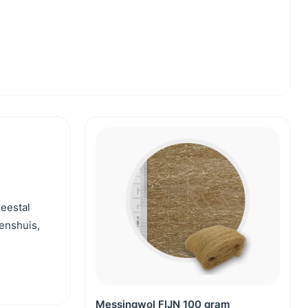
meestal
enshuis,
Messingwol FIJN 100 gram