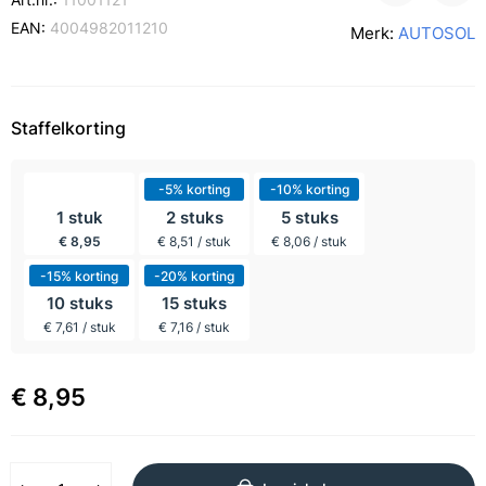
EAN:
4004982011210
Merk:
AUTOSOL
Staffelkorting
incl BTW
-5% korting
-10% korting
1 stuk
2 stuks
5 stuks
€ 8,95
€ 8,51 / stuk
€ 8,06 / stuk
-15% korting
-20% korting
10 stuks
15 stuks
€ 7,61 / stuk
€ 7,16 / stuk
€ 8,95