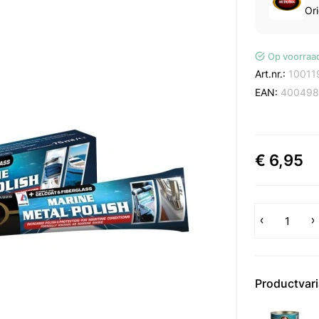
Ori
Op voorraa
Art.nr.:
10011
EAN:
400498
€ 6,95
Productvar