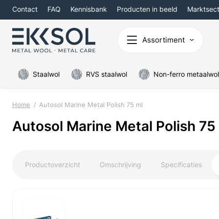
Contact
FAQ
Kennisbank
Producten in beeld
Marktsec
Assortiment
Staalwol
RVS staalwol
Non-ferro metaalwol
Home
Autosol Marine Metal Polish 75 ml
Autosol Marine Metal Polish 75
Productoverzicht
Omschrijving
Specificaties