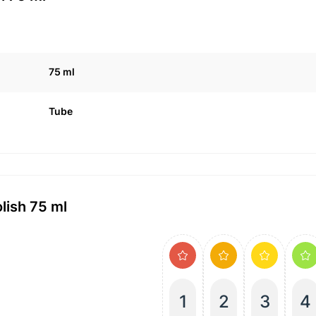
75 ml
Tube
lish 75 ml
1
2
3
4