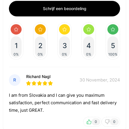
Schrijf een beoordeling
1
2
3
4
5
0%
0%
0%
0%
100%
Richard Nagl
R
30 November, 2024
I am from Slovakia and I can give you maximum
satisfaction, perfect communication and fast delivery
time, just GREAT.
0
0