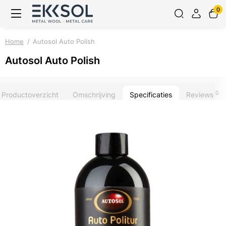
0
Home
Autosol Auto Polish
Autosol Auto Polish
0
Productoverzicht
Omschrijving
Specificaties
Reviews