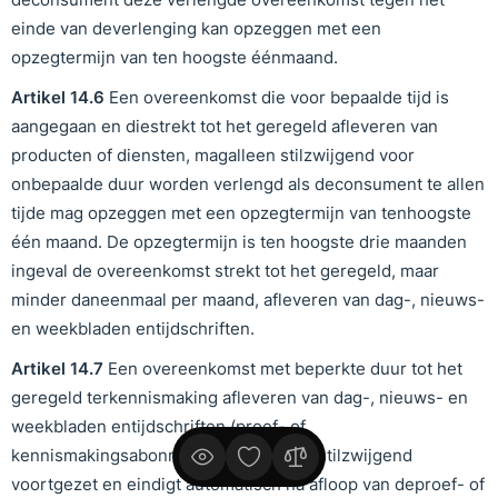
einde van deverlenging kan opzeggen met een
opzegtermijn van ten hoogste éénmaand.
Artikel
1
4
.
6
Een overeenkomst die voor bepaalde tijd is
aangegaan en diestrekt tot het geregeld afleveren van
producten of diensten, magalleen stilzwijgend voor
onbepaalde duur worden verlengd als deconsument te allen
tijde mag opzeggen met een opzegtermijn van tenhoogste
één maand. De opzegtermijn is ten hoogste drie maanden
ingeval de overeenkomst strekt tot het geregeld, maar
minder daneenmaal per maand, afleveren van dag-, nieuws-
en weekbladen entijdschriften.
Artikel
1
4
.
7
Een overeenkomst met beperkte duur tot het
geregeld terkennismaking afleveren van dag-, nieuws- en
weekbladen entijdschriften (proef- of
kennismakingsabonnement) wordt nietstilzwijgend
voortgezet en eindigt automatisch na afloop van deproef- of