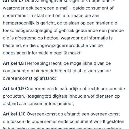
Artikel
1
.
7
Duurzamegegevensdrager: elk hulpmiddel -
waaronder ook begrepen e-mail - datde consument of
ondernemer in staat stelt om informatie die aan
hempersoonlijk is gericht, op te slaan op een manier die
toekomstigeraadpleging of gebruik gedurende een periode
die is afgestemd op hetdoel waarvoor de informatie is
bestemd, en die ongewijzigdereproductie van de
opgeslagen informatie mogelijk maakt;
Artikel
1
.
8
Herroepingsrecht: de mogelijkheid van de
consument om binnen debedenktijd af te zien van de
overeenkomst op afstand;
Artikel
1
.
9
Ondernemer: de natuurlijke of rechtspersoon die
producten, (toegangtot) digitale inhoud en/of diensten op
afstand aan consumentenaanbiedt;
Artikel
1
.1
0
Overeenkomst op afstand: een overeenkomst
die tussen de ondernemer ende consument wordt gesloten
in het kader van een georganiseerdsysteem voor verkoop