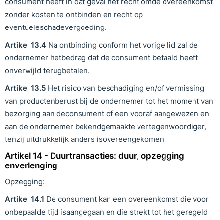
consument heeft in dat geval het recht omde overeenkomst
zonder kosten te ontbinden en recht op
eventueleschadevergoeding.
Artikel
1
3
.
4
Na ontbinding conform het vorige lid zal de
ondernemer hetbedrag dat de consument betaald heeft
onverwijld terugbetalen.
Artikel
1
3
.
5
Het risico van beschadiging en/of vermissing
van productenberust bij de ondernemer tot het moment van
bezorging aan deconsument of een vooraf aangewezen en
aan de ondernemer bekendgemaakte vertegenwoordiger,
tenzij uitdrukkelijk anders isovereengekomen.
Artikel 14 - Duurtransacties: duur, opzegging
enverlenging
Opzegging:
Artikel
1
4
.
1
De consument kan een overeenkomst die voor
onbepaalde tijd isaangegaan en die strekt tot het geregeld