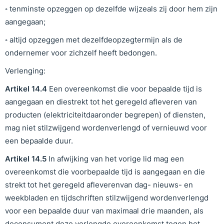
◦ tenminste opzeggen op dezelfde wijzeals zij door hem zijn
aangegaan;
◦ altijd opzeggen met dezelfdeopzegtermijn als de
ondernemer voor zichzelf heeft bedongen.
Verlenging:
Artikel
1
4
.
4
Een overeenkomst die voor bepaalde tijd is
aangegaan en diestrekt tot het geregeld afleveren van
producten (elektriciteitdaaronder begrepen) of diensten,
mag niet stilzwijgend wordenverlengd of vernieuwd voor
een bepaalde duur.
Artikel
1
4
.
5
In afwijking van het vorige lid mag een
overeenkomst die voorbepaalde tijd is aangegaan en die
strekt tot het geregeld afleverenvan dag- nieuws- en
weekbladen en tijdschriften stilzwijgend wordenverlengd
voor een bepaalde duur van maximaal drie maanden, als
deconsument deze verlengde overeenkomst tegen het